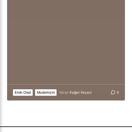
Emin Onat
Modernizm
Yazar:
Kağan Keçeci
0