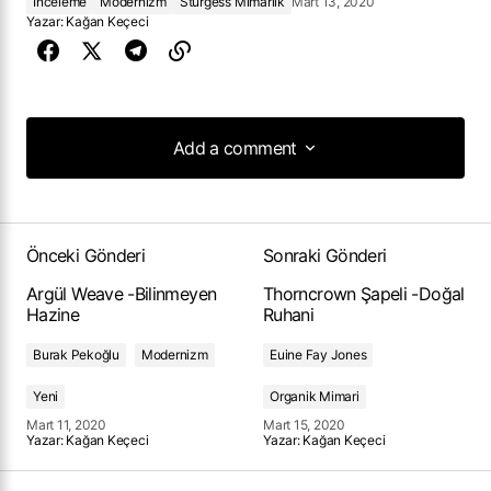
İnceleme
Modernizm
Sturgess Mimarlık
Mart 13, 2020
Yazar:
Kağan Keçeci
Add a comment
Add a comment
Önceki Gönderi
Sonraki Gönderi
Argül Weave -Bilinmeyen
Thorncrown Şapeli -Doğal
Hazine
Ruhani
Burak Pekoğlu
Modernizm
Euine Fay Jones
Yeni
Organik Mimari
Mart 11, 2020
Mart 15, 2020
Yazar:
Kağan Keçeci
Yazar:
Kağan Keçeci