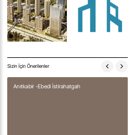
Sizin İçin Önerilenler
Anıtkabir -Ebedi İstirahatgah