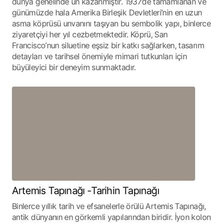
dünya genelinde ün kazanmıştır. 1937’de tamamlanan ve
günümüzde hala Amerika Birleşik Devletleri’nin en uzun
asma köprüsü unvanını taşıyan bu sembolik yapı, binlerce
ziyaretçiyi her yıl cezbetmektedir. Köprü, San
Francisco’nun siluetine eşsiz bir katkı sağlarken, tasarım
detayları ve tarihsel önemiyle mimari tutkunları için
büyüleyici bir deneyim sunmaktadır.
Artemis Tapınağı -Tarihin Tapınağı
Binlerce yıllık tarih ve efsanelerle örülü Artemis Tapınağı,
antik dünyanın en görkemli yapılarından biridir. İyon kolon