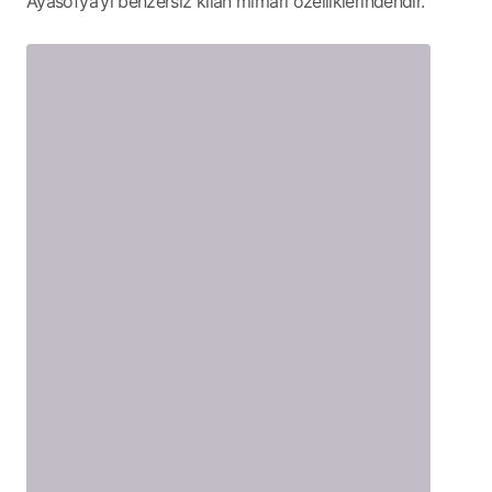
Ayasofya’yı benzersiz kılan mimari özelliklerindendir.