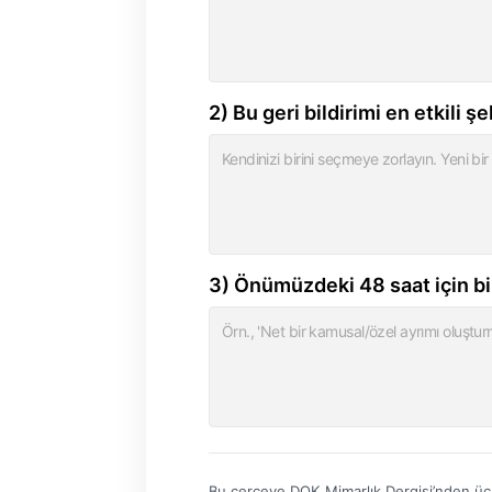
2) Bu geri bildirimi en etkili 
3) Önümüzdeki 48 saat için bir
Bu çerçeve DOK Mimarlık Dergisi’nden ücret