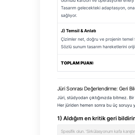
Gömülü karbon ve operasyonel enerji
Tasarım gelecekteki adaptasyon, onar
sağlıyor.
J) Temsil & Anlatı
Çizimler net, doğru ve projenin temel fiki
Sözlü sunum tasarım hareketlerini orij
TOPLAM PUAN:
Jüri Sonrası Değerlendirme: Geri Bi
Jüri, stüdyodan çıktığınızda bitmez. Bir
Her jüriden hemen sonra bu üç soruyu ya
1) Aldığım en kritik geri bildir