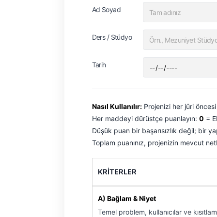
Ad Soyad
Ders / Stüdyo
Tarih
Nasıl Kullanılır:
Projenizi her jüri öncesi
Her maddeyi dürüstçe puanlayın:
0
= E
Düşük puan bir başarısızlık değil; bir yap
Toplam puanınız, projenizin mevcut netl
KRİTERLER
A) Bağlam & Niyet
Temel problem, kullanıcılar ve kısıtlama