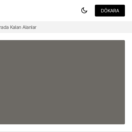
DÖKARA
DÖKARA
rada Kalan Alanlar
Görünmez Mimari