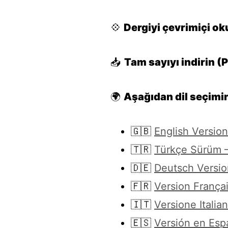
💠
Dergiyi çevrimiçi ok
📥
Tam sayıyı indirin (
🌍
Aşağıdan dil seçimin
🇬🇧
English Versio
🇹🇷
Türkçe Sürüm –
🇩🇪
Deutsch Versio
🇫🇷
Version Françai
🇮🇹
Versione Italia
🇪🇸
Versión en Esp