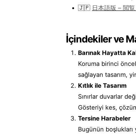
🇯🇵
日本語版 – 閲
İçindekiler ve M
Barınak Hayatta K
Koruma birinci önceli
sağlayan tasarım, y
Kıtlık ile Tasarım
Sınırlar duvarlar değ
Gösteriyi kes, çözü
Tersine Harabeler
Bugünün boşlukları y