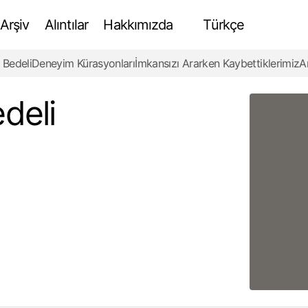
Arşiv
Alıntılar
Hakkımızda
Türkçe
 Bedeli
Deneyim Kürasyonları
İmkansızı Ararken Kaybettiklerimiz
A
Hayatta Kalmanın Bedeli
Review
deli