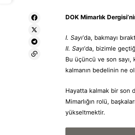
DOK Mimarlık Dergisi’n
I. Sayı
‘da, bakmayı bırak
II. Sayı
‘da, bizimle geçtiğ
Bu üçüncü ve son sayı, k
kalmanın bedelinin ne ol
Hayatta kalmak bir son de
Mimarlığın rolü, başkala
yükseltmektir.