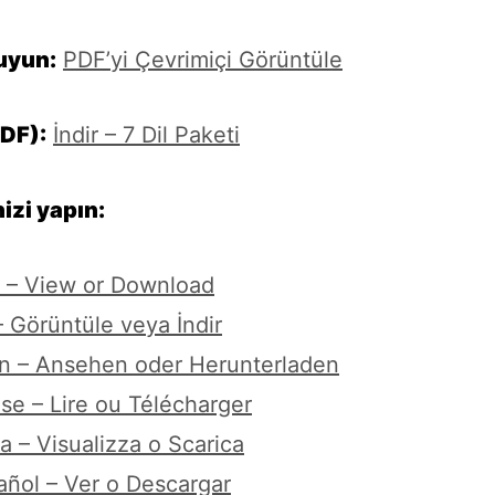
uyun:
PDF’yi Çevrimiçi Görüntüle
PDF):
İndir – 7 Dil Paketi
izi yapın:
n – View or Download
 Görüntüle veya İndir
n – Ansehen oder Herunterladen
se – Lire ou Télécharger
na – Visualizza o Scarica
añol – Ver o Descargar