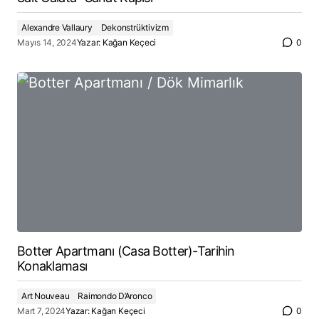
Alexandre Vallaury
Dekonstrüktivizm
Mayıs 14, 2024
Yazar:
Kağan Keçeci
0
Botter Apartmanı (Casa Botter)-Tarihin
Konaklaması
Art Nouveau
Raimondo D’Aronco
Mart 7, 2024
Yazar:
Kağan Keçeci
0