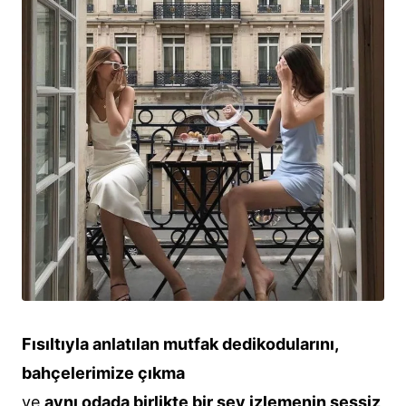
Fısıltıyla anlatılan mutfak dedikodularını,
bahçelerimize çıkma
ve
aynı odada birlikte bir şey izlemenin sessiz