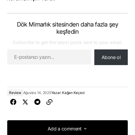
Dök Mimarlık sitesinden daha fazla şey
keşfedin
Subscribe to get the latest posts sent to your email.
Abone ol
Review
Ağustos 14, 2025
Yazar:
Kağan Keçeci
Add a comment