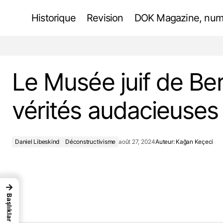
Historique
Revision
DOK Magazine, num
Dancing House -Curl Break
Daniel L
Le Musée juif de Ber
vérités audacieuses
Daniel Libeskind
Déconstructivisme
août 27, 2024
Auteur:
Kağan Keçeci
→
Başlıklar