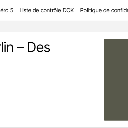
éro 5
Liste de contrôle DOK
Politique de confide
Le Musée juif de Berlin – Des vérités aud
ibeskind
Déconstructivisme
lin – Des