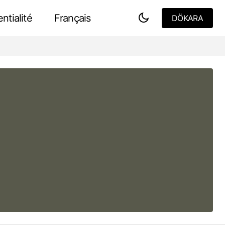
ntialité
Français
DÖKARA
DÖKARA
acieuses
Opéra de Sydney - Coquille brisée