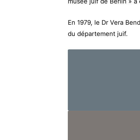
musée juif de Berlin » a
En 1979, le Dr Vera Bend
du département juif.