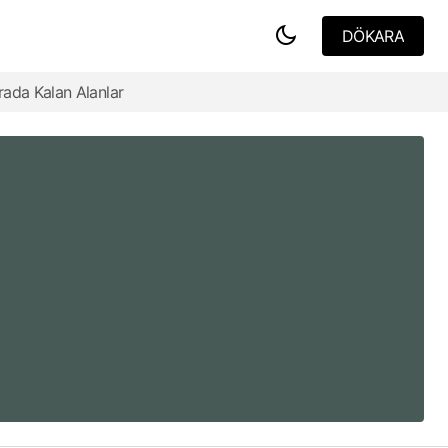
DÖKARA
DÖKARA
rada Kalan Alanlar
İmkansızı Ararken Kaybettiklerimiz