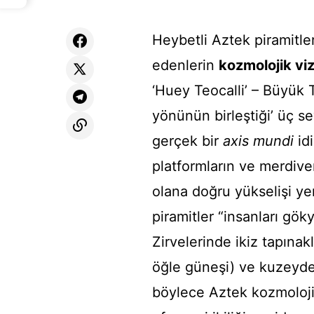
Heybetli Aztek piramitler
edenlerin
kozmolojik vi
‘Huey Teocalli’ – Büyük 
yönünün birleştiği’ üç s
gerçek bir
axis mundi
idi
platformların ve merdiven
olana doğru yükselişi yen
piramitler “insanları gök
Zirvelerinde ikiz tapınak
öğle güneşi) ve kuzeyde 
böylece Aztek kozmolojis