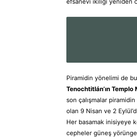
efsanevi ikiliği yeniden 
Piramidin yönelimi de bu
Tenochtitlán’ın Templo
son çalışmalar piramidin
olan 9 Nisan ve 2 Eylül’
Her basamak inisiyeye ko
cepheler güneş yörünges