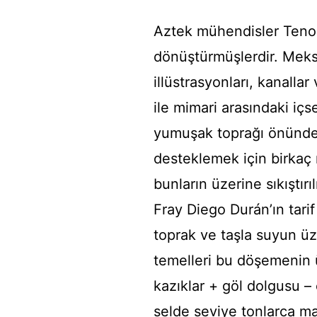
Aztek mühendisler Tenoch
dönüştürmüşlerdir. Meksi
illüstrasyonları, kanalla
ile mimari arasındaki içs
yumuşak toprağı önünde y
desteklemek için birkaç
bunların üzerine sıkıştırı
Fray Diego Durán’ın tarif 
toprak ve taşla suyun üz
temelleri bu döşemenin ü
kazıklar + göl dolgusu –
selde seviye tonlarca ma