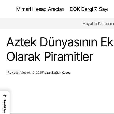
Mimari Hesap Araçları
DOK Dergi 7. Sayı
Hayatta Kalmanın
Mimarlıkta Çevrilemeyen Kelimeler: Dil
Olarak Mekan
Aztek Dünyasının Ek
Olarak Piramitler
Review
Ağustos 12, 2025
Yazar:
Kağan Keçeci
→
Başlıklar