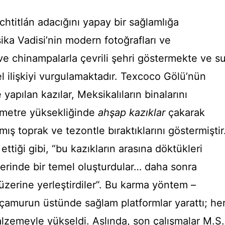
titlán adacığını yapay bir sağlamlığa
ka Vadisi’nin modern fotoğrafları ve
r ve chinampalarla çevrili şehri göstermekte ve s
el ilişkiyi vurgulamaktadır. Texcoco Gölü’nün
apılan kazılar, Meksikalıların binalarını
 metre yüksekliğinde
ahşap kazıklar
çakarak
lmış toprak ve tezontle bıraktıklarını göstermiştir
ettiği gibi, “bu kazıkların arasına döktükleri
erinde bir temel oluşturdular… daha sonra
zerine yerleştirdiler”. Bu karma yöntem –
 çamurun üstünde sağlam platformlar yarattı; he
lzemeyle yükseldi. Aslında, son çalışmalar M.S.