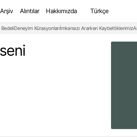
Arşiv
Alıntılar
Hakkımızda
Türkçe
 Bedeli
Deneyim Kürasyonları
İmkansızı Ararken Kaybettiklerimiz
A
Aztek Dünyasının Ekseni Olarak Piramitler
Review
seni