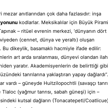
i mezar anıtlarından çok daha fazlasıdır: inşa
zyonunu
kodlarlar. Meksikalılar için Büyük Pirami
Tapınak – ritüel evrenin merkezi, ‘dünyanın dört
eviyeden (cennet, dünya ve yeraltı) oluşan
. Bu dikeylik, basamaklı hacmiyle ifade edilir:
lerin art arda sıralanması, dünyevi olandan ilah
iden yaratır. Akademisyenlerin de belirttiği gibi
yüzündeki tanrılarına yaklaştıran yapay dağlardı”
lar vardı – güneyde Huitzilopochtli (savaşçı tanrı
Tlaloc (yağmur tanrısı, sabah güneşi) için –
indeki kutsal dağların (Tonacatepetl/Coatlicue