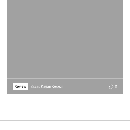
Review
Yazar:
Kağan Keçeci
0