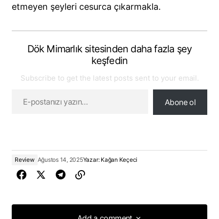
etmeyen şeyleri cesurca çıkarmakla.
Dök Mimarlık sitesinden daha fazla şey
keşfedin
Subscribe to get the latest posts sent to your email.
Abone ol
Review
Ağustos 14, 2025
Yazar:
Kağan Keçeci
Add a comment