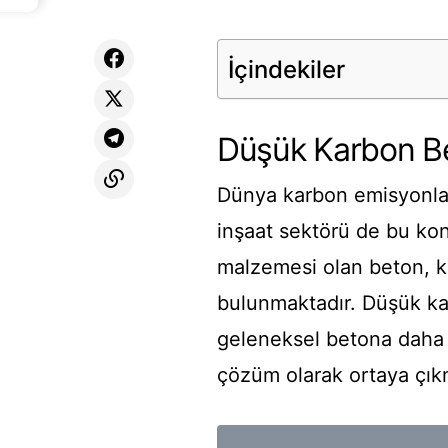
İçindekiler
Düşük Karbon Be
Dünya karbon emisyonlar
inşaat sektörü de bu kon
malzemesi olan beton, kü
bulunmaktadır. Düşük ka
geleneksel betona daha sü
çözüm olarak ortaya çık