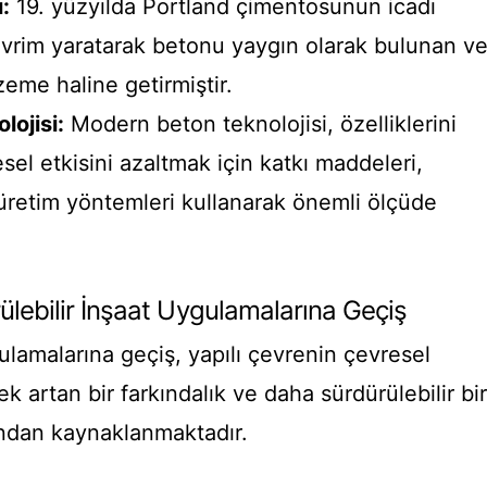
:
19. yüzyılda Portland çimentosunun icadı
vrim yaratarak betonu yaygın olarak bulunan v
zeme haline getirmiştir.
ojisi:
Modern beton teknolojisi, özelliklerini
sel etkisini azaltmak için katkı maddeleri,
i üretim yöntemleri kullanarak önemli ölçüde
ülebilir İnşaat Uygulamalarına Geçiş
ulamalarına geçiş, yapılı çevrenin çevresel
k artan bir farkındalık ve daha sürdürülebilir bir
ndan kaynaklanmaktadır.