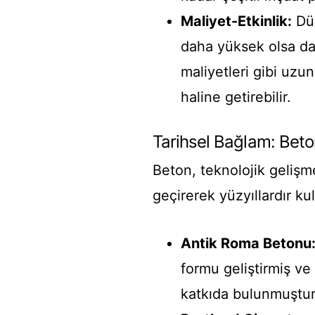
Maliyet-Etkinlik:
Düş
daha yüksek olsa da
maliyetleri gibi uzun
haline getirebilir.
Tarihsel Bağlam: Beton
Beton, teknolojik gelişm
geçirerek yüzyıllardır kul
Antik Roma Betonu
formu geliştirmiş ve
katkıda bulunmuştur