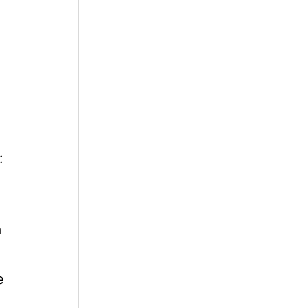
:
a
e