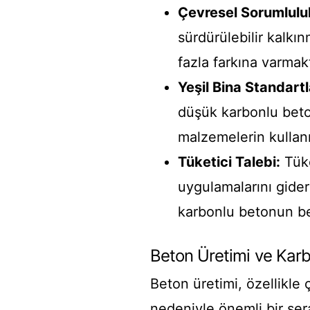
Çevresel Sorumlulu
sürdürülebilir kalk
fazla farkına varmakt
Yeşil Bina Standartl
düşük karbonlu beto
malzemelerin kullanı
Tüketici Talebi:
Tüke
uygulamalarını gide
karbonlu betonun b
Beton Üretimi ve Karb
Beton üretimi, özellikle 
nedeniyle önemli bir ser