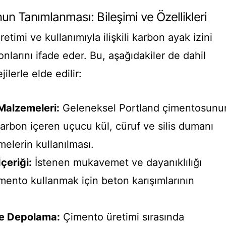
n Tanımlanması: Bileşimi ve Özellikleri
timi ve kullanımıyla ilişkili karbon ayak izini
nlarını ifade eder. Bu, aşağıdakiler de dahil
ilerle elde edilir:
Malzemeleri:
Geleneksel Portland çimentosunu
arbon içeren uçucu kül, cüruf ve silis dumanı
melerin kullanılması.
çeriği:
İstenen mukavemet ve dayanıklılığı
mento kullanmak için beton karışımlarının
e Depolama:
Çimento üretimi sırasında