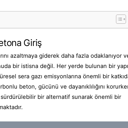
tona Giriş
ını azaltmaya giderek daha fazla odaklanıyor v
uda bir istisna değil. Her yerde bulunan bir yap
resel sera gazı emisyonlarına önemli bir katkıd
rbonlu beton, gücünü ve dayanıklılığını korurke
rdürülebilir bir alternatif sunarak önemli bir
maktadır.