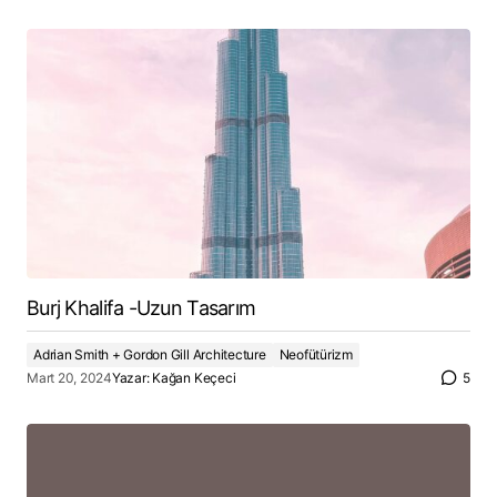
Burj Khalifa -Uzun Tasarım
Adrian Smith + Gordon Gill Architecture
Neofütürizm
Mart 20, 2024
Yazar:
Kağan Keçeci
5