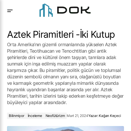
Aztek Piramitleri -İki Kutup
Aztek Piramitleri -İki Kutup
Orta Amerika’nın gizemli ormanlarında yükselen Aztek
Piramitleri, Teotihuacan ve Tenochtitlan gibi antik
şehirlerde dini ve kültürel önem taşıyan, tanrılara adak
sunmak için inşa edilmiş muazzam yapılar olarak
karşımıza çıkar. Bu piramitler, politik gücün ve toplumsal
düzenin sembolü olmanın yanı sıra, olağanüstü boyutları
ve karmaşık geometrik yapılarıyla mimarlık dünyasında
hayranlık uyandıran başarılar arasında yer alır. Aztek
Piramitleri, tarihin izlerini takip ederken keşfetmeye değer
büyüleyici yapılar arasındadır.
Bilinmiyor
İnceleme
Neofütürizm
Mart 21, 2024
Yazar:
Kağan Keçeci