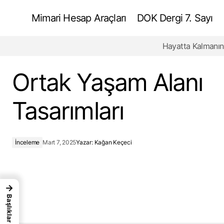
Mimari Hesap Araçları
DOK Dergi 7. Sayı
Hayatta Kalmanın
Kaliteli Silgiler Mimari Mükemmelliği Nasıl
Geliştirir?
Ortak Yaşam Alanı
Tasarımları
İnceleme
Mart 7, 2025
Yazar:
Kağan Keçeci
→
Başlıklar