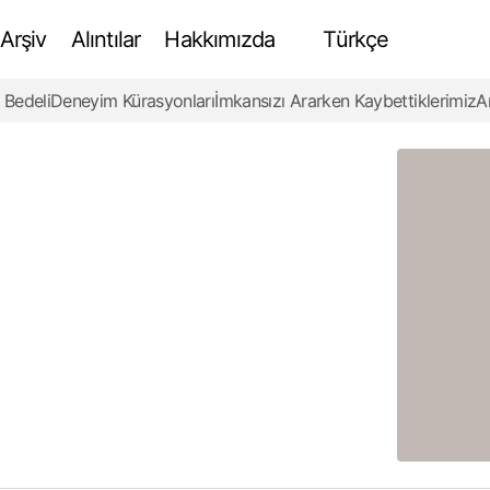
Arşiv
Alıntılar
Hakkımızda
Türkçe
 Bedeli
Deneyim Kürasyonları
İmkansızı Ararken Kaybettiklerimiz
A
Ortak Yaşam Alanı Tasarımları
İnceleme