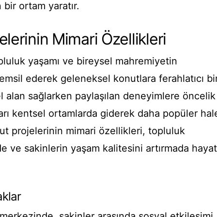
n bir ortam yaratır.
lerinin Mimari Özellikleri
opluluk yaşamı ve bireysel mahremiyetin
temsil ederek geleneksel konutlara ferahlatıcı bi
sel alan sağlarken paylaşılan deneyimlere öncelik
arı kentsel ortamlarda giderek daha popüler hal
t projelerinin mimari özellikleri, topluluk
de ve sakinlerin yaşam kalitesini artırmada hayat
aklar
 merkezinde, sakinler arasında sosyal etkileşimi