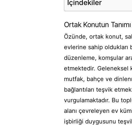
İçindekiler
Ortak Konutun Tanımı
Özünde, ortak konut, saki
evlerine sahip oldukları b
düzenleme, komşular arası
etmektedir. Geleneksel ko
mutfak, bahçe ve dinlenm
bağlantıları teşvik etmek
vurgulamaktadır. Bu toplu
alanı çevreleyen ev küme
işbirliği duygusunu teşvi