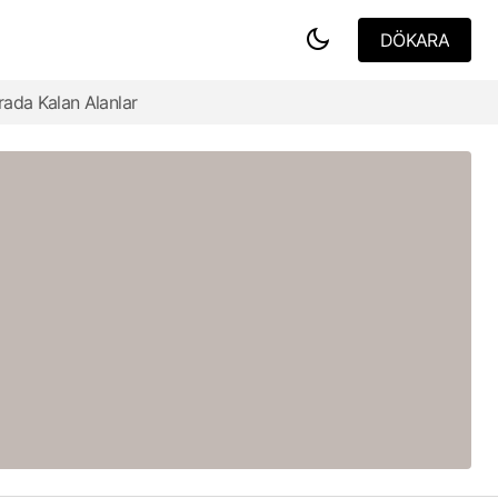
DÖKARA
DÖKARA
rada Kalan Alanlar
1972'deki Münih Olimpiyatları Sonrasında
Kentsel Dönüşüm