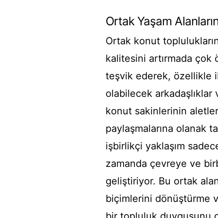
Ortak Yaşam Alanları
Ortak konut toplulukları
kalitesini artırmada çok 
teşvik ederek, özellikle
olabilecek arkadaşlıklar v
konut sakinlerinin aletle
paylaşmalarına olanak tan
işbirlikçi yaklaşım sadec
zamanda çevreye ve birb
geliştiriyor. Bu ortak al
biçimlerini dönüştürme v
bir topluluk duygusunu g