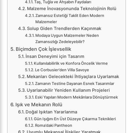
Taş, Tuğla ve Ahşabın Faydaları
Malzeme İnovasyonunda Teknolojinin Rolü
Zamansız Estetiği Taklit Eden Modern
Malzemeler
Solup Giden Trendlerden Kaçınmak
Modaya Uygun Malzemeler Neden
Zamansızlığı Zedeleyebilir?
Biçimden Çok İşlevsellik
İnsan Deneyimi için Tasarım
Kullanılabilirlik ve Konfora Öncelik Verme
Le Corbusier’den Villa Savoye
Mekanları Gelecekteki İhtiyaçlara Uyarlamak
Zamanın Testine Dayanan Esnek Tasarımlar
Uyarlanabilir Yeniden Kullanım Projeleri
Eski Yapıları Modern Mekânlara Dönüştürmek
Işık ve Mekanın Rolü
Doğal Işıktan Yararlanma
Gün Işığını En Üst Düzeye Çıkarma Teknikleri
Roma’daki Pantheon
Uyumlu Mekansal İlişkiler Yaratmak