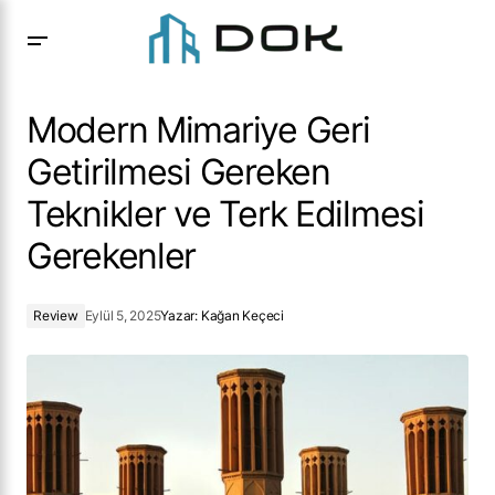
Modern Mimariye Geri Getirilmesi Gereken Teknikler ve
Terk Edilmesi Gerekenler
Modern Mimariye Geri
Getirilmesi Gereken
Teknikler ve Terk Edilmesi
Gerekenler
Review
Eylül 5, 2025
Yazar:
Kağan Keçeci