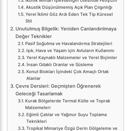
İkonik Mimari İşlevselliğin Ötesinde Fetişizm
Akustik Düşünülmemiş Açık Plan Çılgınlığı
Yerel İklimi Göz Ardı Eden Tek Tip Küresel
Stil
Unutulmuş Bilgelik: Yeniden Canlandırılmaya
Değer Teknikler
Pasif Soğutma ve Havalandırma Stratejileri
Işık, Hava ve Yaşam için Avluların Kullanımı
Yerel Kaynaklı Malzemeler ve Yerel Biçimler
İnsan Odaklı Oranlar ve Süsleme
Konut Blokları İçindeki Çok Amaçlı Ortak
Alanlar
Çevre Dersleri: Geçmişten Öğrenerek
Geleceği Tasarlamak
Kurak Bölgelerde Termal Kütle ve Toprak
Malzemeleri
Eğimli Çatılar ve Yağmur Suyu Toplama
Teknikleri
Tropikal Mimariye Özgü Derin Gölgeleme ve