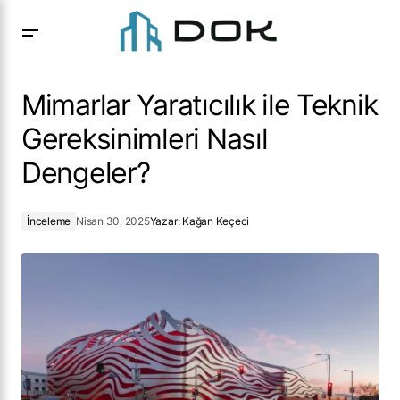
Mimarlar Yaratıcılık ile Teknik Gereksinimleri Nasıl
Dengeler?
Mimarlar Yaratıcılık ile Teknik
Gereksinimleri Nasıl
Dengeler?
İnceleme
Nisan 30, 2025
Yazar:
Kağan Keçeci