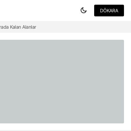
DÖKARA
DÖKARA
rada Kalan Alanlar
DJ Residence - Mimari ve Doğa