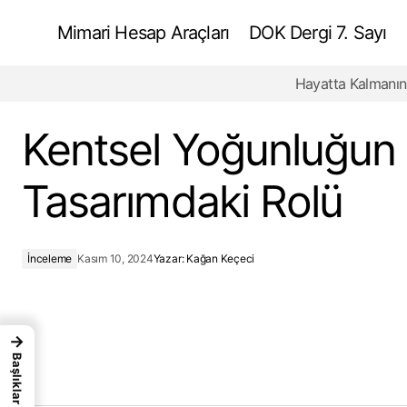
Mimari Hesap Araçları
DOK Dergi 7. Sayı
Hayatta Kalmanın
Almazara Acesur - Doğa ve Endüstri
Kentsel Yoğunluğun
Tasarımdaki Rolü
İnceleme
Kasım 10, 2024
Yazar:
Kağan Keçeci
→
Başlıklar