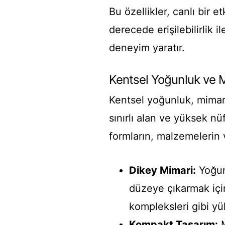
Bu özellikler, canlı bir 
derecede erişilebilirlik i
deneyim yaratır.
Kentsel Yoğunluk ve Mi
Kentsel yoğunluk, mimari
sınırlı alan ve yüksek n
formların, malzemelerin v
Dikey Mimari:
Yoğun 
düzeye çıkarmak içi
kompleksleri gibi yük
Kompakt Tasarım:
M