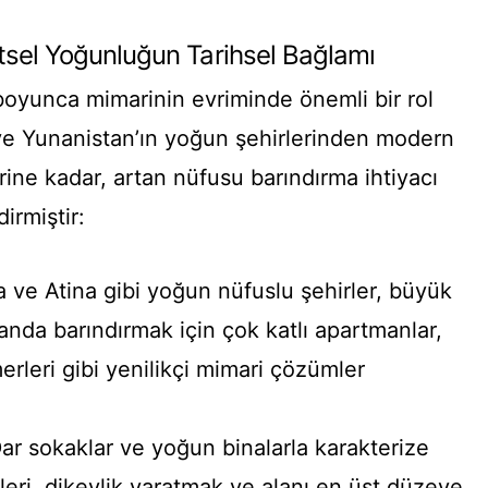
tsel Yoğunluğun Tarihsel Bağlamı
boyunca mimarinin evriminde önemli bir rol
ve Yunanistan’ın yoğun şehirlerinden modern
rine kadar, artan nüfusu barındırma ihtiyacı
irmiştir:
ve Atina gibi yoğun nüfuslu şehirler, büyük
 alanda barındırmak için çok katlı apartmanlar,
rleri gibi yenilikçi mimari çözümler
ar sokaklar ve yoğun binalarla karakterize
leri, dikeylik yaratmak ve alanı en üst düzeye