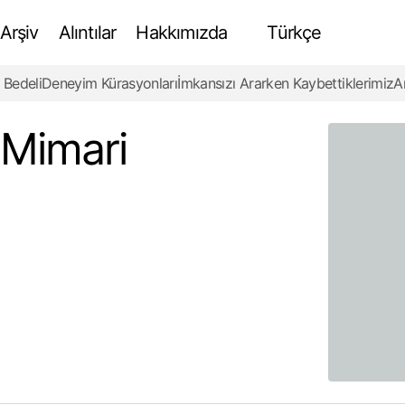
Arşiv
Alıntılar
Hakkımızda
Türkçe
 Bedeli
Deneyim Kürasyonları
İmkansızı Ararken Kaybettiklerimiz
A
Kentsel Yoğunluğun Mimari Tasarımdaki Rolü
İnceleme
 Mimari