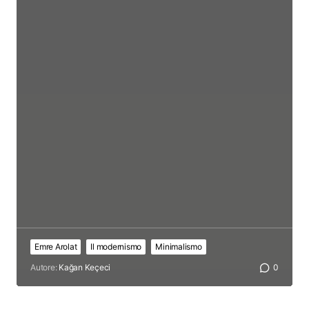
Emre Arolat
Il modernismo
Minimalismo
Autore:
Kağan Keçeci
0