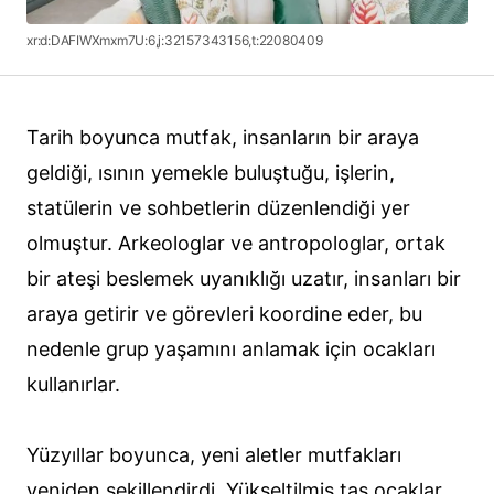
xr:d:DAFIWXmxm7U:6,j:32157343156,t:22080409
Tarih boyunca mutfak, insanların bir araya
geldiği, ısının yemekle buluştuğu, işlerin,
statülerin ve sohbetlerin düzenlendiği yer
olmuştur. Arkeologlar ve antropologlar, ortak
bir ateşi beslemek uyanıklığı uzatır, insanları bir
araya getirir ve görevleri koordine eder, bu
nedenle grup yaşamını anlamak için ocakları
kullanırlar.
Yüzyıllar boyunca, yeni aletler mutfakları
yeniden şekillendirdi. Yükseltilmiş taş ocaklar