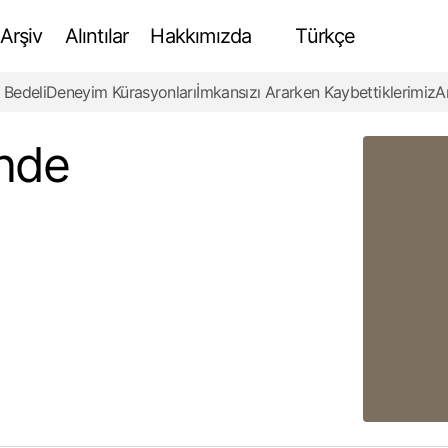
Arşiv
Alıntılar
Hakkımızda
Türkçe
 Bedeli
Deneyim Kürasyonları
İmkansızı Ararken Kaybettiklerimiz
A
Çin İnşaat Tekniklerinde Bambu İskele
İnceleme
inde