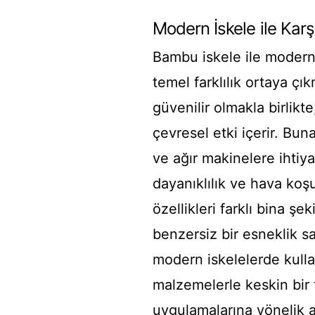
Modern İskele ile Karş
Bambu iskele ile modern i
temel farklılık ortaya ç
güvenilir olmakla birlikt
çevresel etki içerir. Buna
ve ağır makinelere ihtiy
dayanıklılık ve hava koş
özellikleri farklı bina ş
benzersiz bir esneklik s
modern iskelelerde kulla
malzemelerle keskin bir t
uygulamalarına yönelik a