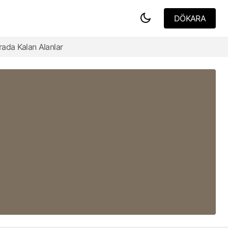
DÖKARA
DÖKARA
rada Kalan Alanlar
Antik Roma Yolları ve Altyapısında Bazalt