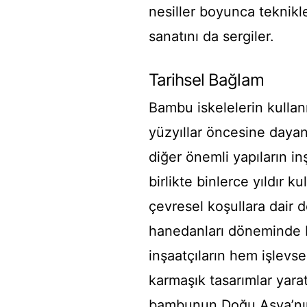
nesiller boyunca teknikl
sanatını da sergiler.
Tarihsel Bağlam
Bambu iskelelerin kulla
yüzyıllar öncesine dayan
diğer önemli yapıların inş
birlikte binlerce yıldır 
çevresel koşullara dair d
hanedanları döneminde b
inşaatçıların hem işlevse
karmaşık tasarımlar yarat
bambunun Doğu Asya’nın 