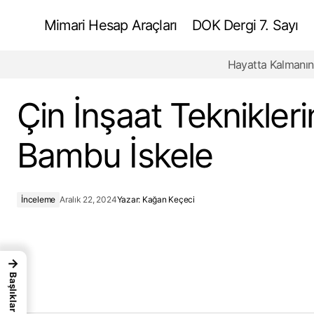
Mimari Hesap Araçları
DOK Dergi 7. Sayı
Hayatta Kalmanın
Geleneksel İspanyol Koloni Mimarisinde
Kerpiç
Çin İnşaat Teknikler
Bambu İskele
İnceleme
Aralık 22, 2024
Yazar:
Kağan Keçeci
→
Başlıklar