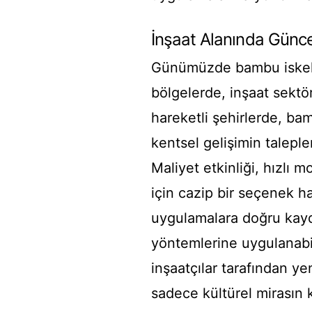
İnşaat Alanında Günc
Günümüzde bambu iskele,
bölgelerde, inşaat sekt
hareketli şehirlerde, ba
kentsel gelişimin taleple
Maliyet etkinliği, hızlı 
için cazip bir seçenek ha
uygulamalara doğru kayd
yöntemlerine uygulanabili
inşaatçılar tarafından 
sadece kültürel mirasın 