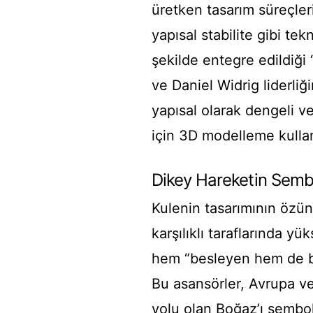
üretken tasarım süreçler
yapısal stabilite gibi te
şekilde entegre edildiği “
ve Daniel Widrig liderli
yapısal olarak dengeli 
için 3D modelleme kulla
Dikey Hareketin Semb
Kulenin tasarımının özün
karşılıklı taraflarında y
hem “besleyen hem de bö
Bu asansörler, Avrupa ve 
yolu olan Boğaz’ı sembol