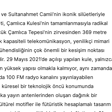
 ve Sultanahmet Camii’nin ikonik silüetleriyle
eti, Çamlıca Kulesi’nin tamamlanmasıyla radikal
çük Çamlıca Tepesi’nin zirvesinden 369 metre
 kapasiteli telekomünikasyon, yenilikçi mimari
hendisliğinin çok önemli bir kesişim noktası
r. 29 Mayıs 2021’de açılışı yapılan kule, yalnızc
en yüksek yapısı olmakla kalmıyor, aynı zamanda
nda 100 FM radyo kanalını yayınlayabilen
k küresel bir teknolojik öncü konumunda
ika yayın antenlerinden oluşan dağınık bir
türel motifler ile fütüristik hesaplamalı tasarım