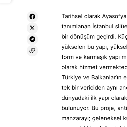
Tarihsel olarak Ayasofya
tanımlanan İstanbul silü
bir dönüşüm geçirdi. Kü
yükselen bu yapı, yüksek
form ve karmaşık yapı mü
olarak hizmet vermektedi
Türkiye ve Balkanlar’ın 
tek bir vericiden aynı a
dünyadaki ilk yapı olara
bulunuyor. Bu proje, ant
manzarayı; geleneksel kül