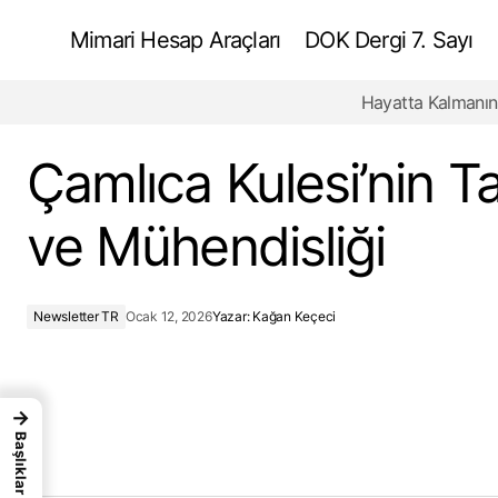
Mimari Hesap Araçları
DOK Dergi 7. Sayı
Hayatta Kalmanın
Hiçliğin Mimarisi Neden Negatif Alan
Daha Önemlidir?
Çamlıca Kulesi’nin T
ve Mühendisliği
Newsletter TR
Ocak 12, 2026
Yazar:
Kağan Keçeci
→
Başlıklar