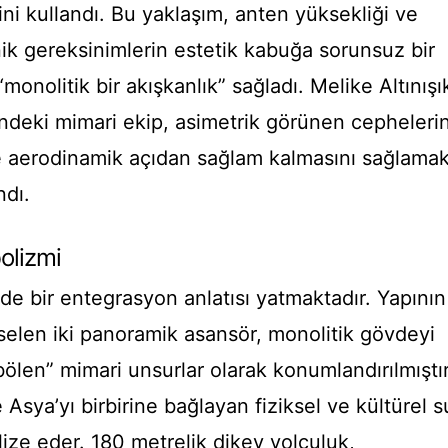
ini kullandı. Bu yaklaşım, anten yüksekliği ve
knik gereksinimlerin estetik kabuğa sorunsuz bir
monolitik bir akışkanlık” sağladı. Melike Altınışı
ğindeki mimari ekip, asimetrik görünen cepheleri
ve aerodinamik açıdan sağlam kalmasını sağlama
ndı.
olizmi
de bir entegrasyon anlatısı yatmaktadır. Yapının
ükselen iki panoramik asansör, monolitik gövdeyi
len” mimari unsurlar olarak konumlandırılmıştır
Asya’yı birbirine bağlayan fiziksel ve kültürel s
ize eder. 180 metrelik dikey yolculuk,