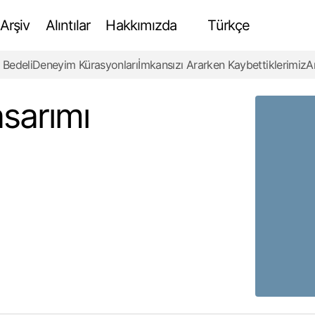
Arşiv
Alıntılar
Hakkımızda
Türkçe
 Bedeli
Deneyim Kürasyonları
İmkansızı Ararken Kaybettiklerimiz
A
Çamlıca Kulesi’nin Tasarımı ve Mühendisliği
Newsletter TR
asarımı