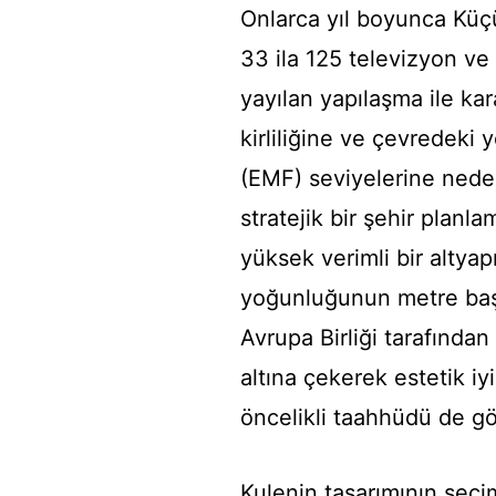
Onlarca yıl boyunca Küç
33 ila 125 televizyon ve
yayılan yapılaşma ile ka
kirliliğine ve çevredeki
(EMF) seviyelerine neden
stratejik bir şehir planla
yüksek verimli bir altya
yoğunluğunun metre başı
Avrupa Birliği tarafında
altına çekerek estetik iy
öncelikli taahhüdü de gö
Kulenin tasarımının seçi