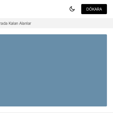
DÖKARA
DÖKARA
Duygusal Duvarlar Meksika Modernizmi,
rada Kalan Alanlar
Avrupa'nın Beyaz Küpünden Rengi Nasıl
Geri Kazandı?