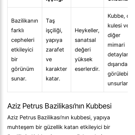
Kubbe, ça
Bazilikanın
Taş
kulesi ve
farklı
işçiliği,
Heykeller,
diğer
cepheleri
yapıya
sanatsal
mimari
etkileyici
zarafet
değeri
detaylar,
bir
ve
yüksek
dışarıdan
görünüm
karakter
eserlerdir.
görülebile
sunar.
katar.
unsurlardır
Aziz Petrus Bazilikası’nın Kubbesi
Aziz Petrus Bazilikası’nın kubbesi, yapıya
muhteşem bir güzellik katan etkileyici bir