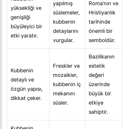
yapılmış
Roma’nın ve
yüksekliği ve
süslemeler,
Hristiyanlık
genişliği
kubbenin
tarihinde
büyüleyici bir
detaylarını
önemli bir
etki yaratır.
vurgular.
semboldür.
Bazilikanın
Freskler ve
estetik
Kubbenin
mozaikler,
değeri
detaylı ve
kubbenin iç
üzerinde
özgün yapısı,
mekanını
büyük bir
dikkat çeker.
süsler.
etkiye
sahiptir.
Kubbenin