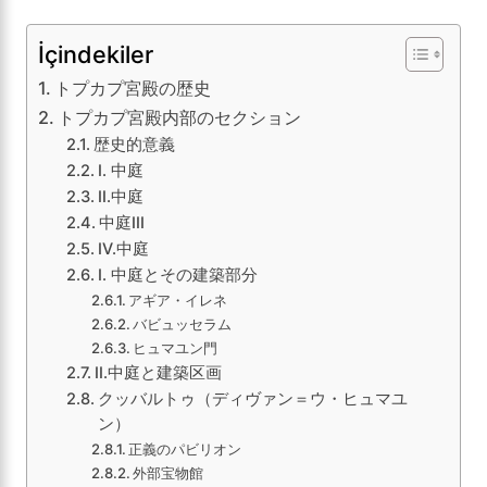
İçindekiler
トプカプ宮殿の歴史
トプカプ宮殿内部のセクション
歴史的意義
I. 中庭
II.中庭
中庭III
IV.中庭
I. 中庭とその建築部分
アギア・イレネ
バビュッセラム
ヒュマユン門
II.中庭と建築区画
クッバルトゥ（ディヴァン＝ウ・ヒュマユ
ン）
正義のパビリオン
外部宝物館