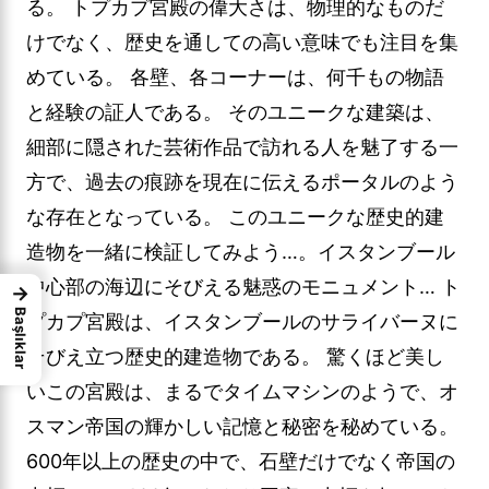
る。 トプカプ宮殿の偉大さは、物理的なものだ
けでなく、歴史を通しての高い意味でも注目を集
めている。 各壁、各コーナーは、何千もの物語
と経験の証人である。 そのユニークな建築は、
細部に隠された芸術作品で訪れる人を魅了する一
方で、過去の痕跡を現在に伝えるポータルのよう
な存在となっている。 このユニークな歴史的建
造物を一緒に検証してみよう…。イスタンブール
中心部の海辺にそびえる魅惑のモニュメント… ト
→
Başlıklar
プカプ宮殿は、イスタンブールのサライバーヌに
そびえ立つ歴史的建造物である。 驚くほど美し
いこの宮殿は、まるでタイムマシンのようで、オ
スマン帝国の輝かしい記憶と秘密を秘めている。
600年以上の歴史の中で、石壁だけでなく帝国の