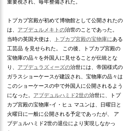
重要視され、毎年整備された。
トプカプ宮殿が初めて博物館として公開されたの
は、
アブデュルメキトの
治世のことであった。
当時の英国大使は、
トプカプ宮殿の宝物庫に
ある
工芸品 を見せられた。 この後、トプカプ宮殿の
宝物庫の品々を外国人に見せることが伝統とな
り、
アブデュラズィーズの
治世には、帝国様式の
ガラスショーケースが建設され、宝物庫の品々は
このショーケースの中で外国人に公開されるよう
になった。
アブデュルハミド2世の
治世に、トプ
カプ宮殿の宝物庫-イ・ヒュ マユンは、日曜日と
火曜日に一般に公開される予定であったが、 ア
ブデュルハミド2世の退位により実現しなかっ