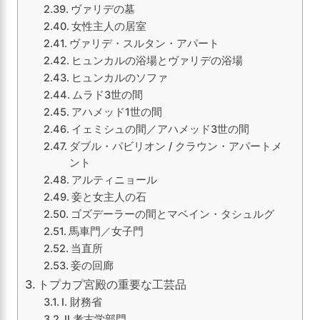
ヴァリデの墓
女性主人の居室
ヴァリデ・スルタン・アパート
ヒュンカルの浴場とヴァリデの浴場
ヒュンカルのソファ
ムラド3世の間
アハメッド1世の間
イェミシュの間／アハメッド3世の間
ダブル・パビリオン / クラウン・アパートメ
ント
アルティニョール
妾と女主人の石
ゴズデーラーの間とマベイン・タシュルグ
馬車門／女子門
当直所
妾の回廊
トプカプ宮殿の重要な工芸品
I. 財務省
II.考古学部門