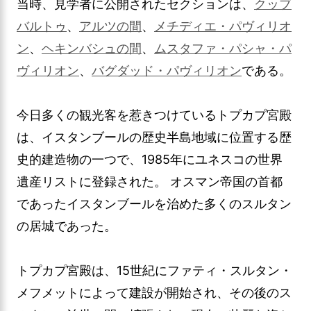
当時、見学者に公開されたセクションは、
クッブ
バルトゥ
、
アルツの間
、
メチディエ・パヴィリオ
ン
、
ヘキンバシュの間
、
ムスタファ・パシャ・パ
ヴィリオン
、
バグダッド・パヴィリオン
である。
今日多くの観光客を惹きつけているトプカプ宮殿
は、イスタンブールの歴史半島地域に位置する歴
史的建造物の一つで、1985年にユネスコの世界
遺産リストに登録された。 オスマン帝国の首都
であったイスタンブールを治めた多くのスルタン
の居城であった。
トプカプ宮殿は、15世紀にファティ・スルタン・
メフメットによって建設が開始され、その後のス