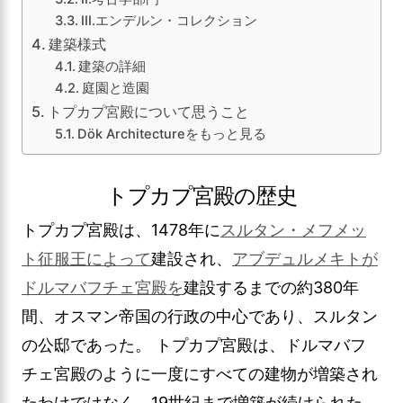
III.エンデルン・コレクション
建築様式
建築の詳細
庭園と造園
トプカプ宮殿について思うこと
Dök Architectureをもっと見る
トプカプ宮殿の歴史
トプカプ宮殿は、1478年に
スルタン・メフメッ
ト征服王によって
建設され、
アブデュルメキトが
ドルマバフチェ宮殿を
建設するまでの約380年
間、オスマン帝国の行政の中心であり、スルタン
の公邸であった。 トプカプ宮殿は、ドルマバフ
チェ宮殿のように一度にすべての建物が増築され
たわけではなく、19世紀まで増築が続けられた。