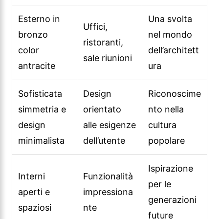
simmetria e
orientato
nto nella
design
alle esigenze
cultura
minimalista
dell’utente
popolare
Ispirazione
Interni
Funzionalità
per le
aperti e
impressiona
generazioni
spaziosi
nte
future
Analisi del Seagram Building
L’analisi architettonica del Seagram Building
considera in dettaglio la forma, le proporzioni,
l’uso della luce e altri elementi architettonici