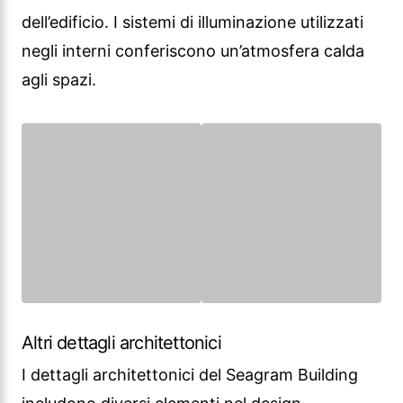
dell’edificio. I sistemi di illuminazione utilizzati
negli interni conferiscono un’atmosfera calda
agli spazi.
Altri dettagli architettonici
I dettagli architettonici del Seagram Building
includono diversi elementi nel design
dell’edificio. Le scale utilizzate per le transizioni
tra i vari piani dell’edificio sono dettagli
architettonicamente importanti. Inoltre, il
paesaggio e gli spazi aperti intorno all’edificio
completano l’integrità architettonica
dell’edificio.