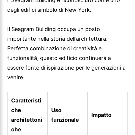
essere fonte di ispirazione per le generazioni a
venire.
Caratteristi
che
Uso
Impatto
architettoni
funzionale
che
Esterno in
Una svolta
Uffici,
bronzo
nel mondo
ristoranti,
color
dell’architett
sale riunioni
antracite
ura
Sofisticata
Design
Riconoscime