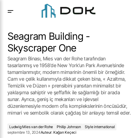
Seagram Building -Skyscraper One
Seagram Building -
Skyscraper One
Seagram Binası, Mies van der Rohe tarafından
tasarlanmış ve 1958’de New York’un Park Avenue’sinde
tamamlanmıştır, modern mimarinin önemli bir örneğidir.
Cam ve çelik kullanımıyla dikkat çeken bina, « Azaltma,
Temizlik ve Düzen » prensibini yansıtan minimalist bir
yaklaşıma sahiptir ve şeffaflık ile sağlamlığı bir arada
sunar. Ayrıca, geniş iç mekanları ve işlevsel
düzenlemesiyle modern ofis komplekslerinin öncüsüdür,
mimari ve sembolik olarak çağdaş bir anlayışı temsil eder.
Ludwig Mies van der Rohe
Philip Johnson
Style international
septembre 13, 2024
Auteur:
Kağan Keçeci