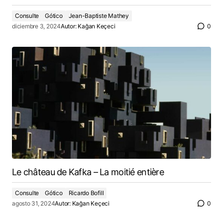
Consulte
Gótico
Jean-Baptiste Mathey
diciembre 3, 2024
Autor:
Kağan Keçeci
0
Le château de Kafka – La moitié entière
Consulte
Gótico
Ricardo Bofill
agosto 31, 2024
Autor:
Kağan Keçeci
0