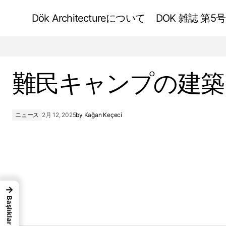
Dök Architectureについて
DOK 雑誌 第5号
エーゲ海地域の建築作品
難民キャンプの建築
ニュース
2月 12, 2025
by
Kağan Keçeci
→
Başlıklar