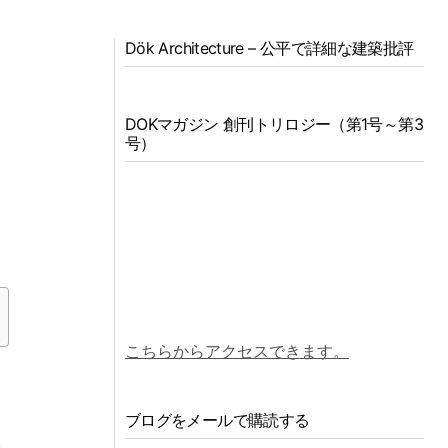
Dök Architecture – 公平で詳細な建築批評
め
国
DOKマガジン 創刊トリロジー（第1号～第3
は
号）
た
こちらからアクセスできます。
ブログをメールで購読する
族