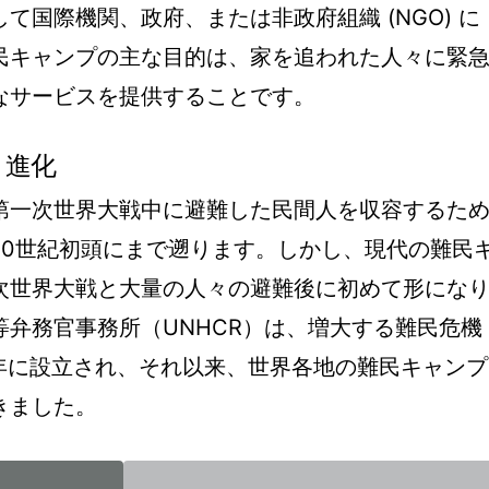
て国際機関、政府、または非政府組織 (NGO) に
民キャンプの主な目的は、家を追われた人々に緊
なサービスを提供することです。
と進化
第一次世界大戦中に避難した民間人を収容するた
20世紀初頭にまで遡ります。しかし、現代の難民
次世界大戦と大量の人々の避難後に初めて形にな
弁務官事務所（UNHCR）は、増大する難民危機
0 年に設立され、それ以来、世界各地の難民キャンプ
きました。