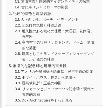
象徴主義と国民的アイデンティティの探求
古代ギリシャとローマの影響
記述的特徴と建築言語
大正面：柱、ポーチ、ペディメント
記念碑的規模と軸線計画
耐久性のある素材の使用：大理石、花崗岩、
石灰岩
室内空間の壮麗さ：ロトンダ、ドーム、象徴
的な芸術
建築としてのランドスケープ：ショッピング
モールと儀式の軸線
象徴的な記念碑と建築的重要性
アメリカ合衆国議会議事堂：民主主義の揺籃
ホワイトハウス：住居から象徴へ
最高裁判所：正義の神殿
リンカーンとジェファーソン記念碑：現代の
古典的霊廟
Dök Architectureをもっと見る