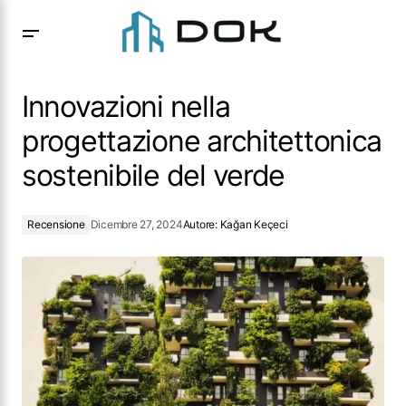
Innovazioni nella progettazione architettonica sostenibile
del verde
Innovazioni nella
progettazione architettonica
sostenibile del verde
Recensione
Dicembre 27, 2024
Autore:
Kağan Keçeci