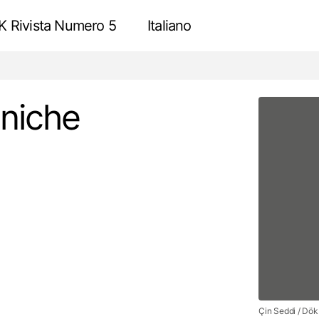
 Rivista Numero 5
Italiano
Meraviglie architettoniche del mondo antico
Recensione
oniche
Çin Seddi / Dök