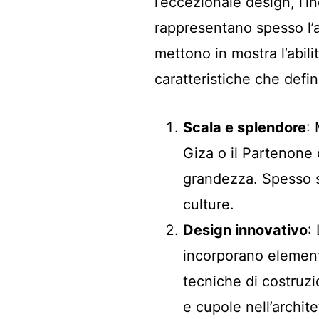
l’eccezionale design, l’in
rappresentano spesso l’
mettono in mostra l’abili
caratteristiche che defi
Scala e splendore
:
Giza o il Partenone 
grandezza. Spesso so
culture.
Design innovativo
:
incorporano elementi
tecniche di costruz
e cupole nell’archit