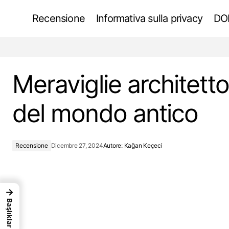
Recensione
Informativa sulla privacy
DOK
L'evoluzione dei grattacieli
Meraviglie architett
del mondo antico
Recensione
Dicembre 27, 2024
Autore:
Kağan Keçeci
→
Başlıklar