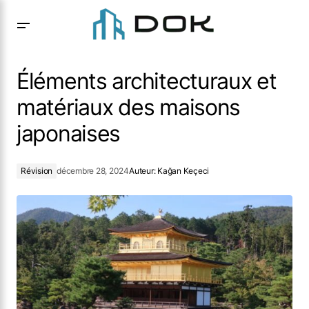
Éléments architecturaux et matériaux des maisons
japonaises
Éléments architecturaux et
matériaux des maisons
japonaises
Révision
décembre 28, 2024
Auteur:
Kağan Keçeci