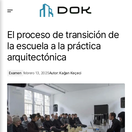
El proceso de transición de la escuela a la práctica
arquitectónica
El proceso de transición de
la escuela a la práctica
arquitectónica
Examen
febrero 13, 2025
Autor:
Kağan Keçeci