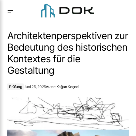
Architektenperspektiven zur Bedeutung des historischen
Kontextes für die Gestaltung
Architektenperspektiven zur
Bedeutung des historischen
Kontextes für die
Gestaltung
Prüfung
Juni 25, 2025
Autor:
Kağan Keçeci