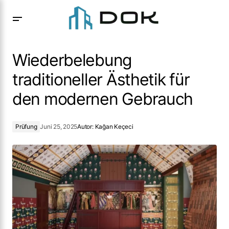
Wiederbelebung traditioneller Ästhetik für den modernen
Gebrauch
Wiederbelebung
traditioneller Ästhetik für
den modernen Gebrauch
Prüfung
Juni 25, 2025
Autor:
Kağan Keçeci