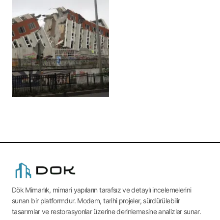
Dök Mimarlık, mimari yapıların tarafsız ve detaylı incelemelerini
sunan bir platformdur. Modern, tarihi projeler, sürdürülebilir
tasarımlar ve restorasyonlar üzerine derinlemesine analizler sunar.