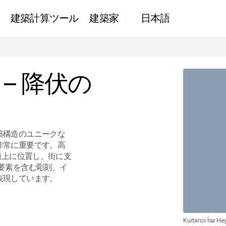
建築計算ツール
建築家
日本語
救世主キリストの像 – 降伏の象徴
ニュース
– 降伏の
築構造のユニークな
非常に重要です。高
頂上に位置し、街に支
要素を含む彫刻、イ
表現しています。
Kurtarıcı İsa He