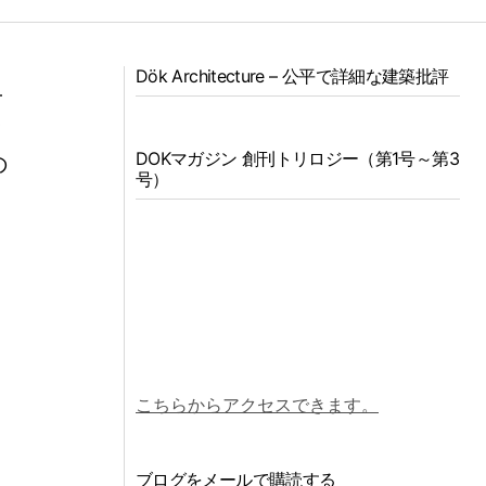
Dök Architecture – 公平で詳細な建築批評
リ
築
DOKマガジン 創刊トリロジー（第1号～第3
の
号）
な
す
こちらからアクセスできます。
ブログをメールで購読する