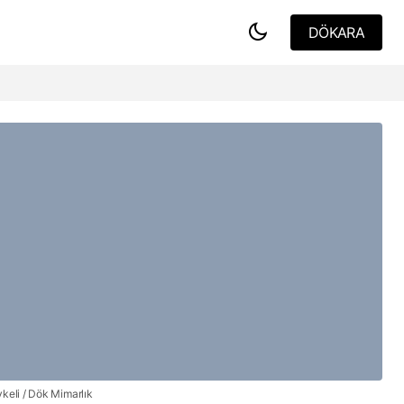
DÖKARA
DÖKARA
サフランボルの家々 -オスマン建築
ykeli / Dök Mimarlık