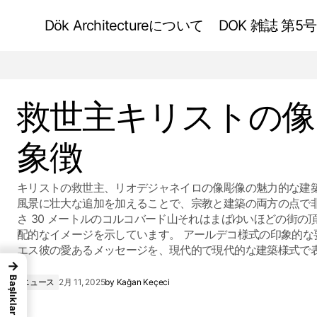
Dök Architectureについて
DOK 雑誌 第5号
ホワイトハウス - アメリカン ドリーム
救世主キリストの像 
象徴
キリストの救世主、リオデジャネイロの像彫像の魅力的な建
風景に壮大な追加を加えることで、宗教と建築の両方の点で
さ 30 メートルのコルコバード山それはまばゆいほどの街の
配的なイメージを示しています。 アールデコ様式の印象的な
エス彼の愛あるメッセージを、現代的で現代的な建築様式で
→
Başlıklar
ニュース
2月 11, 2025
by
Kağan Keçeci