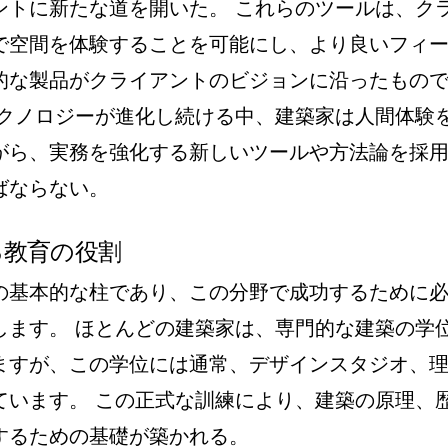
ントに新たな道を開いた。 これらのツールは、ク
で空間を体験することを可能にし、より良いフィ
的な製品がクライアントのビジョンに沿ったもの
テクノロジーが進化し続ける中、建築家は人間体験
がら、実務を強化する新しいツールや方法論を採
ばならない。
る教育の役割
の基本的な柱であり、この分野で成功するために
します。 ほとんどの建築家は、専門的な建築の学
ますが、この学位には通常、デザインスタジオ、
ています。 この正式な訓練により、建築の原理、
するための基礎が築かれる。