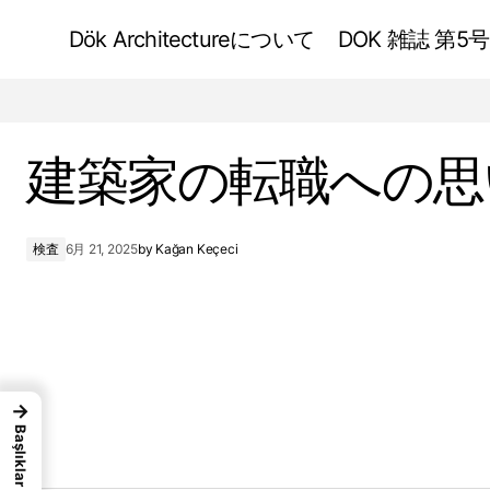
Dök Architectureについて
DOK 雑誌 第5号
現代の教会デザインにおけるバロック様式
の復活
建築家の転職への思
検査
6月 21, 2025
by
Kağan Keçeci
→
Başlıklar