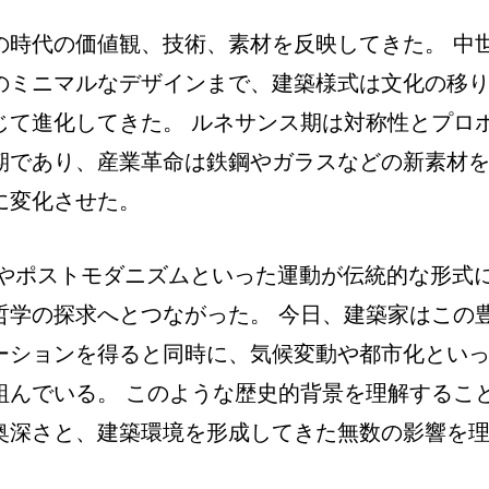
の時代の価値観、技術、素材を反映してきた。 中
のミニマルなデザインまで、建築様式は文化の移
じて進化してきた。 ルネサンス期は対称性とプロ
期であり、産業革命は鉄鋼やガラスなどの新素材
に変化させた。
ムやポストモダニズムといった運動が伝統的な形式
哲学の探求へとつながった。 今日、建築家はこの
ーションを得ると同時に、気候変動や都市化とい
組んでいる。 このような歴史的背景を理解するこ
奥深さと、建築環境を形成してきた無数の影響を