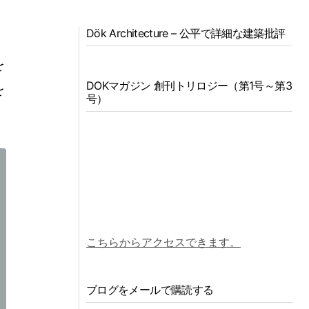
Dök Architecture – 公平で詳細な建築批評
的
を
DOKマガジン 創刊トリロジー（第1号～第3
を
号）
こちらからアクセスできます。
ブログをメールで購読する