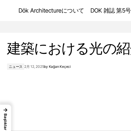
Dök Architectureについて
DOK 雑誌 第5号
フランク・ロイド・ライト建築評論
建築における光の紹
ニュース
2月 12, 2025
by
Kağan Keçeci
→
Başlıklar