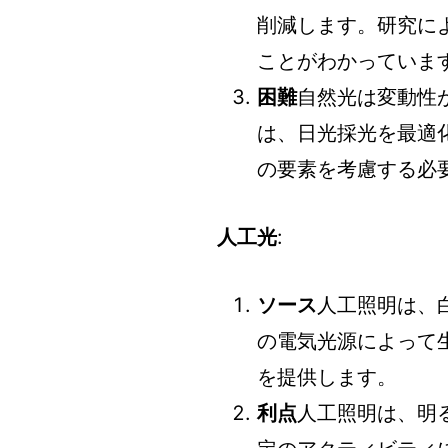
削減します。研究に
ことがわかっていま
困難
自然光は変動性
は、日光採光を最適
の要素を考慮する必
人工光
:
ソース
人工照明は、
の電気光源によって
を提供します。
利点
人工照明は、明