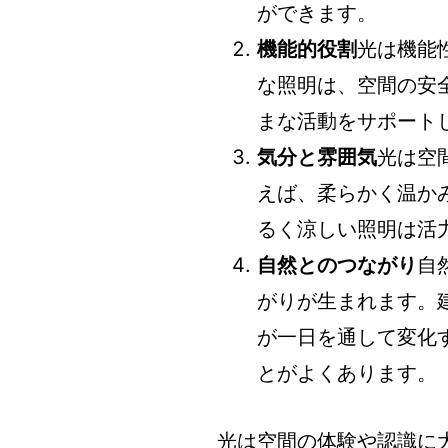
ができます。
機能的役割
光は機能
な照明は、空間の安
まな活動をサポート
気分と雰囲気
光は空
えば、柔らかく温か
るく涼しい照明は活
自然とのつながり
自
がりが生まれます。
が一日を通して変化
とがよくあります。
光は空間の体験や認識に