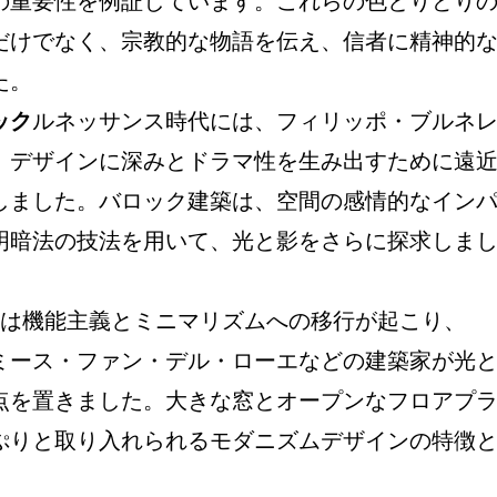
の重要性を例証しています。これらの色とりどり
だけでなく、宗教的な物語を伝え、信者に精神的
た。
ック
ルネッサンス時代には、フィリッポ・ブルネ
、デザインに深みとドラマ性を生み出すために遠
しました。バロック建築は、空間の感情的なイン
明暗法の技法を用いて、光と影をさらに探求しま
紀には機能主義とミニマリズムへの移行が起こり、
ミース・ファン・デル・ローエなどの建築家が光
点を置きました。大きな窓とオープンなフロアプ
ぷりと取り入れられるモダニズムデザインの特徴