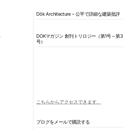
Dök Architecture – 公平で詳細な建築批評
体
品
DOKマガジン 創刊トリロジー（第1号～第3
で
号）
築
、
向
こちらからアクセスできます。
ブログをメールで購読する