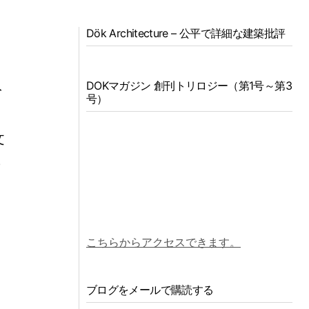
Dök Architecture – 公平で詳細な建築批評
て
DOKマガジン 創刊トリロジー（第1号～第3
ト
号）
物
文
の
こちらからアクセスできます。
ブログをメールで購読する