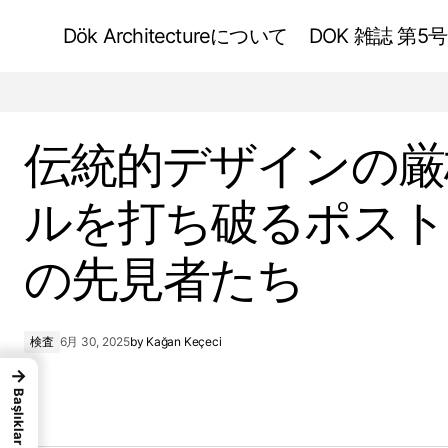
Dök Architectureについて
DOK 雑誌 第5号
中世の大聖堂設計におけるインスピレーシ
検査
ョンと課題
伝統的デザインの厳
ルを打ち破るポスト
の先見者たち
検査
6月 30, 2025
by
Kağan Keçeci
→
Başlıklar