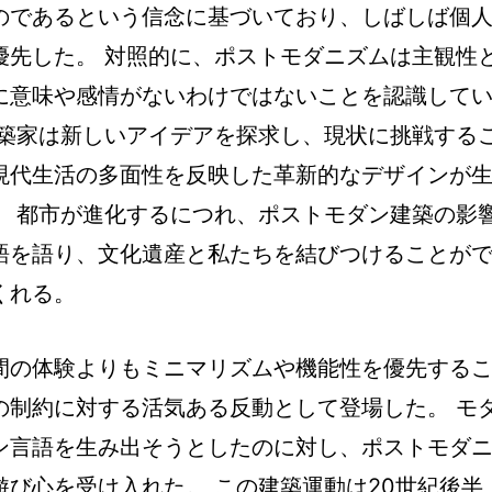
のであるという信念に基づいており、しばしば個
優先した。 対照的に、ポストモダニズムは主観性
に意味や感情がないわけではないことを認識して
建築家は新しいアイデアを探求し、現状に挑戦する
現代生活の多面性を反映した革新的なデザインが
。 都市が進化するにつれ、ポストモダン建築の影
語を語り、文化遺産と私たちを結びつけることが
くれる。
間の体験よりもミニマリズムや機能性を優先する
の制約に対する活気ある反動として登場した。 モ
ン言語を生み出そうとしたのに対し、ポストモダ
び心を受け入れた。 この建築運動は20世紀後半