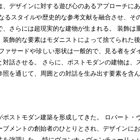
は、デザインに対する遊び心のあるアプローチに
異なるスタイルや歴史的な参考文献を融合させ、そ
で、さらには超現実的な建物が生まれる。 装飾は
、装飾的な要素はモダニストによって捨てられた
なファサードや珍しい形状は一般的で、見る者をダ
と対話させる。 さらに、ポストモダンの建物は、
参照を通じて、周囲との対話を生み出す要素を含
がポストモダン建築を形成してきた。 ロバート・
ーブメントの創始者のひとりとされ、デザインに
性を強調した。 特にヴァンナ・ヴェンチューリ・