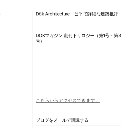
Dök Architecture – 公平で詳細な建築批評
プ
質
DOKマガジン 創刊トリロジー（第1号～第3
の
号）
ス
て
こちらからアクセスできます。
ブログをメールで購読する