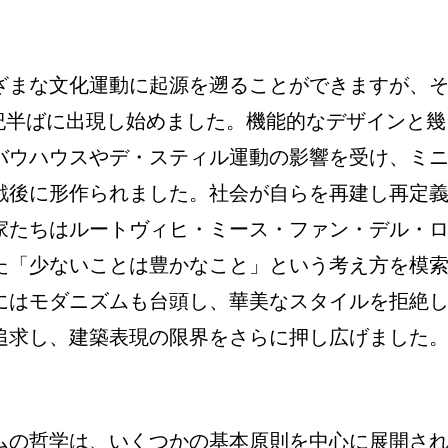
ざまな文化運動に起源を遡ることができますが、
世紀半ばに出現し始めました。機能的なデザインと幾
バウハウスやデ・スティル運動の影響を受け、ミ
戦後に形作られました。社会が自らを再建し再定
家たちはルートヴィヒ・ミース・ファン・デル・
た「少ないことは豊かなこと」という考え方を模
にはモダニズムも台頭し、華美なスタイルを拒絶
追求し、建築表現の限界をさらに押し広げました
ムの哲学は、いくつかの基本原則を中心に展開さ