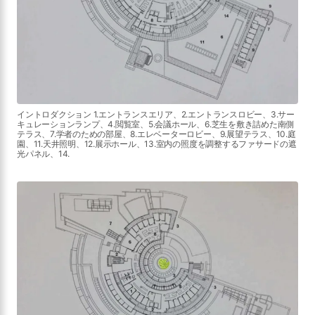
イントロダクション 1.エントランスエリア、2.エントランスロビー、3.サー
キュレーションランプ、4.閲覧室、5.会議ホール、6.芝生を敷き詰めた南側
テラス、7.学者のための部屋、8.エレベーターロビー、9.展望テラス、10.庭
園、11.天井照明、12.展示ホール、13.室内の照度を調整するファサードの遮
光パネル、14.