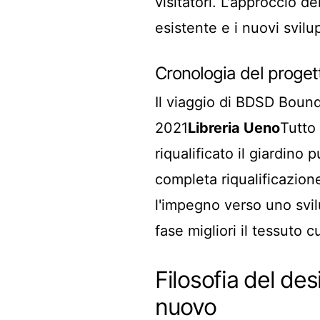
visitatori. L'approccio de
esistente e i nuovi svilu
Cronologia del proget
Il viaggio di BDSD Bound
2021
Libreria Ueno
Tutto 
riqualificato il giardino
completa riqualificazion
l'impegno verso uno svi
fase migliori il tessuto c
Filosofia del desi
nuovo