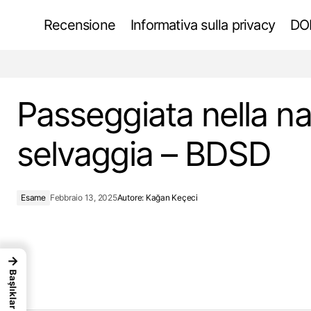
Recensione
Informativa sulla privacy
DOK
Approcci interdisciplinari in architettura
Passeggiata nella na
selvaggia – BDSD
Esame
Febbraio 13, 2025
Autore:
Kağan Keçeci
→
Başlıklar