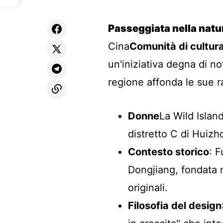
Passeggiata nella natu
Cina
Comunità di cultura 
un'iniziativa degna di no
regione affonda le sue r
Donne
La Wild Islan
distretto C di Huizh
Contesto storico
: F
Dongjiang, fondata n
originali.
Filosofia del design