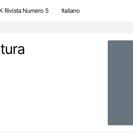
 Rivista Numero 5
Italiano
Passeggiata nella natura selvaggia – BDSD
Esame
tura