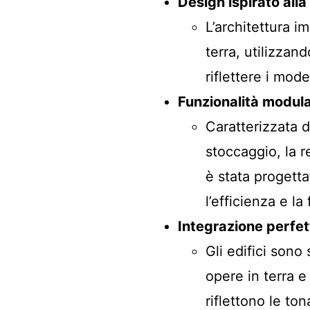
Design ispirato alla
L’architettura i
terra, utilizza
riflettere i model
Funzionalità modul
Caratterizzata da
stoccaggio, la r
è stata progett
l’efficienza e la 
Integrazione perfe
Gli edifici sono
opere in terra e
riflettono le tona