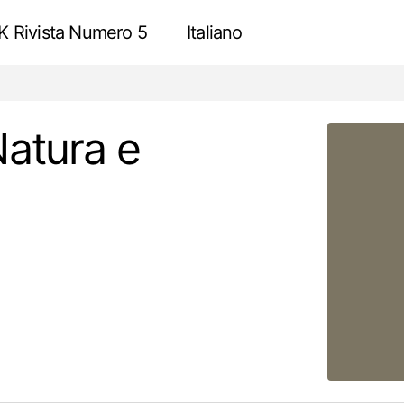
 Rivista Numero 5
Italiano
Almazara Acesur – Natura e industria
Recensione
atura e