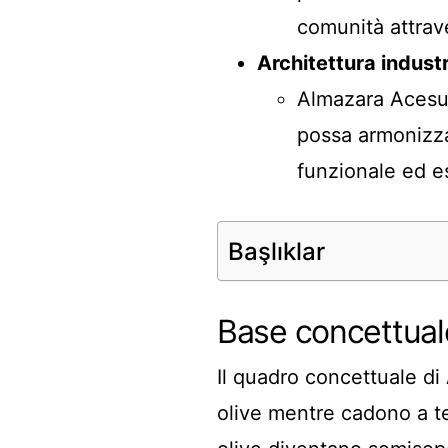
comunità attrave
Architettura industr
Almazara Acesur
possa armonizza
funzionale ed e
Başlıklar
Base concettual
Il quadro concettuale di
olive mentre cadono a ter