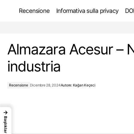
Recensione
Informativa sulla privacy
DOK
L'influenza dell'architettura mediterranea
sul design moderno
Almazara Acesur – N
industria
Recensione
Dicembre 28, 2024
Autore:
Kağan Keçeci
→
Başlıklar