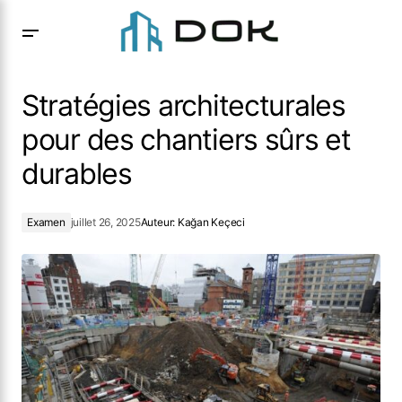
Stratégies architecturales pour des chantiers sûrs et
durables
Stratégies architecturales
pour des chantiers sûrs et
durables
Examen
juillet 26, 2025
Auteur:
Kağan Keçeci