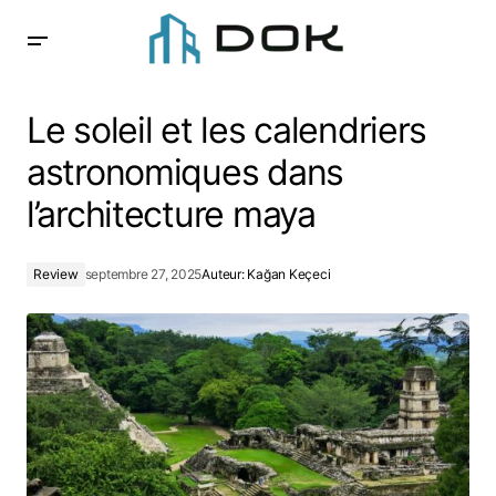
Le soleil et les calendriers astronomiques dans
l’architecture maya
Le soleil et les calendriers
astronomiques dans
l’architecture maya
Review
septembre 27, 2025
Auteur:
Kağan Keçeci