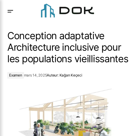
Conception adaptative Architecture inclusive pour les
populations vieillissantes
Conception adaptative
Architecture inclusive pour
les populations vieillissantes
Examen
mars 14, 2025
Auteur:
Kağan Keçeci