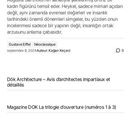
kadın figürünü temsil eder. Heykel, sadece mimari açıdan
değil, aynı zamanda evrensel değerleri ve insanlık
tarihindeki önemli dönemleri simgeler, bu yüzden onun
incelenmesi sadece bir yapının değil, insanlığın ortak
arzusunu anlama çabasıdır.
Gustave Eiffel
Néoclassique
septembre 8, 2024
Auteur:
Kağan Keçeci
0
Dök Architecture – Avis d’architectes impartiaux et
détaillés
Magazine DOK La trilogie d’ouverture (numéros 1 à 3)