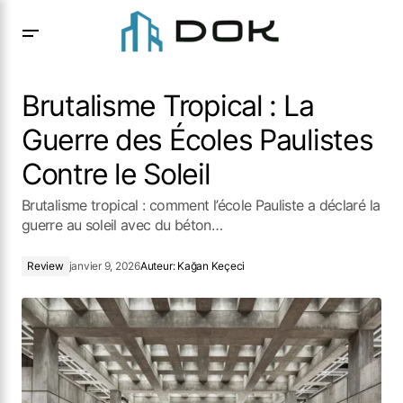
Brutalisme Tropical : La Guerre des Écoles Paulistes Contre
le Soleil
Brutalisme Tropical : La
Guerre des Écoles Paulistes
Contre le Soleil
Brutalisme tropical : comment l’école Pauliste a déclaré la
guerre au soleil avec du béton…
Review
janvier 9, 2026
Auteur:
Kağan Keçeci