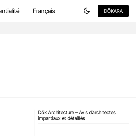
ntialité
Français
DÖKARA
DÖKARA
DJ Residence - Architecture et nature
Dök Architecture – Avis d’architectes
impartiaux et détaillés