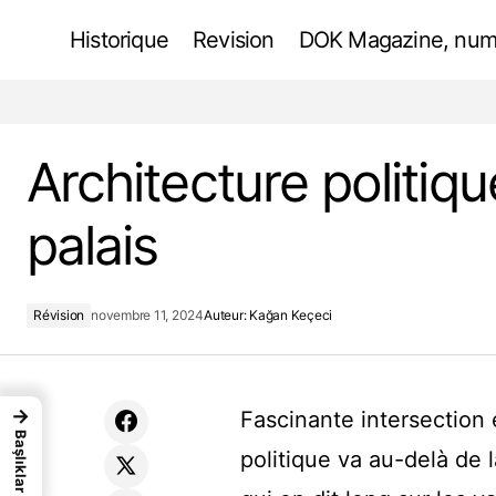
Historique
Revision
DOK Magazine, num
Rosa : Atlas Architects Une rénovation
réfléchie
Architecture politiq
palais
Révision
novembre 11, 2024
Auteur:
Kağan Keçeci
→
Fascinante intersection e
Başlıklar
politique va au-delà de 