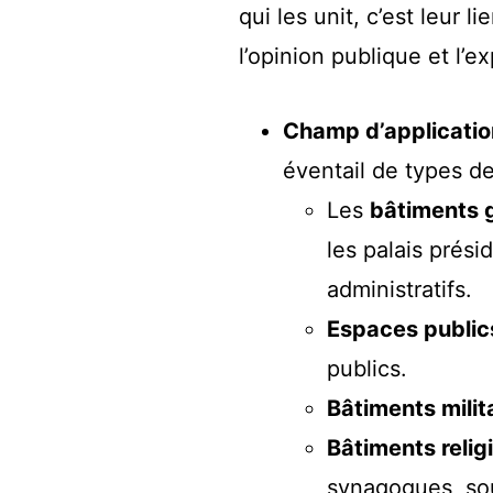
qui les unit, c’est leur l
l’opinion publique et l’e
Champ d’application 
éventail de types d
Les
bâtiments 
les palais prési
administratifs.
Espaces publics
publics.
Bâtiments milita
Bâtiments religi
synagogues, souv