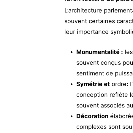
L’architecture parlementa
souvent certaines caracté
leur importance symboli
Monumentalité :
les
souvent conçus pour
sentiment de puissan
Symétrie et
ordre
:
l
conception reflète l
souvent associés au
Décoration
élabor
complexes sont souv