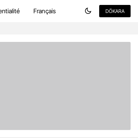
ntialité
Français
DÖKARA
DÖKARA
ration de
Fonctionnalité des cours dans
l'architecture du Moyen-Orient