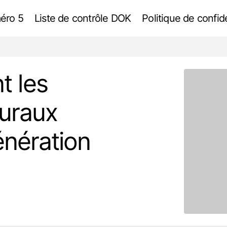
éro 5
Liste de contrôle DOK
Politique de confide
 Comment les magazines architecturaux ont-ils inspiré une géné
 ?
 les
turaux
énération