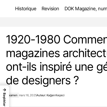
Historique
Revision
DOK Magazine, num
1920-1980
Systèmes de gestion durable des déchets
Examen
dans la planification urbaine moderne
designers
1920-1980 Comment
magazines architec
ont-ils inspiré une g
de designers ?
→
Başlıklar
Examen
mars 16, 2025
Auteur:
Kağan Keçeci